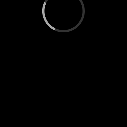
יצירת קשר
מעלה רחבעם,נוקדים
0525729718
info@givah.org